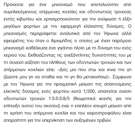
Πρόκειται για ένα μηχανισμό που αποτελούνταν από
συμπλεκόμενους ατέρμονες κοχλίες και οδοντωτούς τροχούς
εντός κιβωτίου και χρησιμοποιούνταν για την ανύψωση ή έλξη
μεγάλων φορτίων με την εφαρμογή ελάχιστης δύναμης. Ο
μηχανισμός περιγράφεται αναλυτικά από τον Ήρωνα αλλά
εφευρέτης του ήταν ο Αρχιμήδης ο οποίος με έναν παρόμοιο
μηχανισμό καθέλκυσε ένα γιγάντιο πλοίο με τη δύναμη του ενός
χεριού του. Εκθειάζοντας τις ανεξάντλητες δυνατότητές του με
τη συνεχή αύξηση του πλήθους των οδοντωτών τροχών και των
ατέρμονων κοχλιών είπε: «Δός μοι που στω και κινώ την γη
(Δώστε μου γη να σταθώ και τη γη θα μετακινήσω)». Σύμφωνα
με τον Ήρωνα για την πραγματική μείωση της απαιτούμενης
ελκτικής δύναμης ενός φορτίου κατά 1/200, απαιτείται σχέση
οδοντωτών τροχών 1:5:5:5:8/5 (θεωρητικά ικανής για την
επίτευξη αυτού του σκοπού) ενώ η επιπλέον ισχυρή μείωση από
τη χρήση του ατέρμονα κοχλία και του χειροστροφάλου είναι
απαραίτητη για την υπερνίκηση των αυξημένων τριβών.