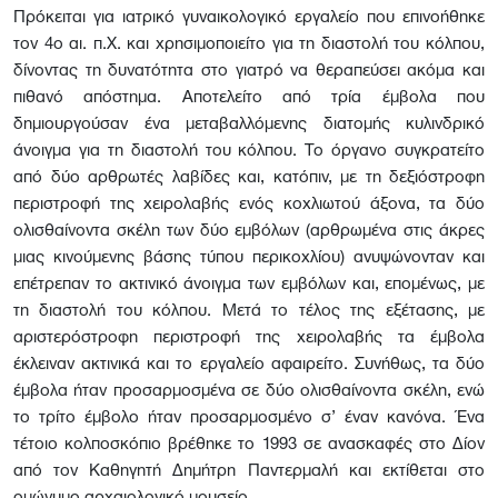
Πρόκειται για ιατρικό γυναικολογικό εργαλείο που επινοήθηκε
τον 4ο αι. π.Χ. και χρησιμοποιείτο για τη διαστολή του κόλπου,
δίνοντας τη δυνατότητα στο γιατρό να θεραπεύσει ακόμα και
πιθανό απόστημα. Αποτελείτο από τρία έμβολα που
δημιουργούσαν ένα μεταβαλλόμενης διατομής κυλινδρικό
άνοιγμα για τη διαστολή του κόλπου. Το όργανο συγκρατείτο
από δύο αρθρωτές λαβίδες και, κατόπιν, με τη δεξιόστροφη
περιστροφή της χειρολαβής ενός κοχλιωτού άξονα, τα δύο
ολισθαίνοντα σκέλη των δύο εμβόλων (αρθρωμένα στις άκρες
μιας κινούμενης βάσης τύπου περικοχλίου) ανυψώνονταν και
επέτρεπαν το ακτινικό άνοιγμα των εμβόλων και, επομένως, με
τη διαστολή του κόλπου. Μετά το τέλος της εξέτασης, με
αριστερόστροφη περιστροφή της χειρολαβής τα έμβολα
έκλειναν ακτινικά και το εργαλείο αφαιρείτο. Συνήθως, τα δύο
έμβολα ήταν προσαρμοσμένα σε δύο ολισθαίνοντα σκέλη, ενώ
το τρίτο έμβολο ήταν προσαρμοσμένο σ’ έναν κανόνα. Ένα
τέτοιο κολποσκόπιο βρέθηκε το 1993 σε ανασκαφές στο Δίον
από τον Καθηγητή Δημήτρη Παντερμαλή και εκτίθεται στο