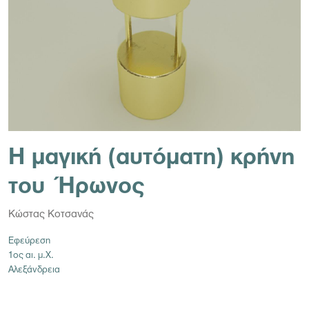
Η μαγική (αυτόματη) κρήνη
του Ήρωνος
Κώστας Κοτσανάς
Εφεύρεση
1ος αι. μ.Χ.
Αλεξάνδρεια