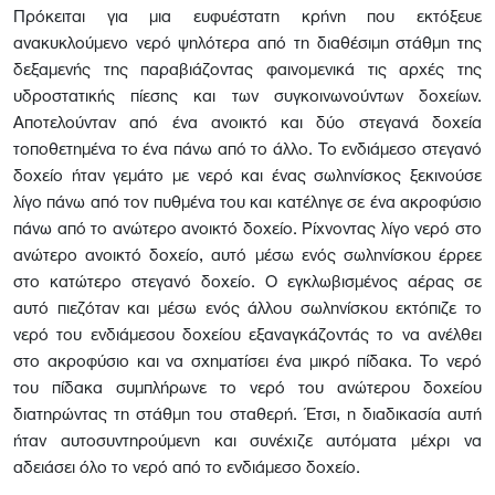
Πρόκειται για μια ευφυέστατη κρήνη που εκτόξευε
ανακυκλούμενο νερό ψηλότερα από τη διαθέσιμη στάθμη της
δεξαμενής της παραβιάζοντας φαινομενικά τις αρχές της
υδροστατικής πίεσης και των συγκοινωνούντων δοχείων.
Αποτελούνταν από ένα ανοικτό και δύο στεγανά δοχεία
τοποθετημένα το ένα πάνω από το άλλο. Το ενδιάμεσο στεγανό
δοχείο ήταν γεμάτο με νερό και ένας σωληνίσκος ξεκινούσε
λίγο πάνω από τον πυθμένα του και κατέληγε σε ένα ακροφύσιο
πάνω από το ανώτερο ανοικτό δοχείο. Ρίχνοντας λίγο νερό στο
ανώτερο ανοικτό δοχείο, αυτό μέσω ενός σωληνίσκου έρρεε
στο κατώτερο στεγανό δοχείο. Ο εγκλωβισμένος αέρας σε
αυτό πιεζόταν και μέσω ενός άλλου σωληνίσκου εκτόπιζε το
νερό του ενδιάμεσου δοχείου εξαναγκάζοντάς το να ανέλθει
στο ακροφύσιο και να σχηματίσει ένα μικρό πίδακα. Το νερό
του πίδακα συμπλήρωνε το νερό του ανώτερου δοχείου
διατηρώντας τη στάθμη του σταθερή. Έτσι, η διαδικασία αυτή
ήταν αυτοσυντηρούμενη και συνέχιζε αυτόματα μέχρι να
αδειάσει όλο το νερό από το ενδιάμεσο δοχείο.