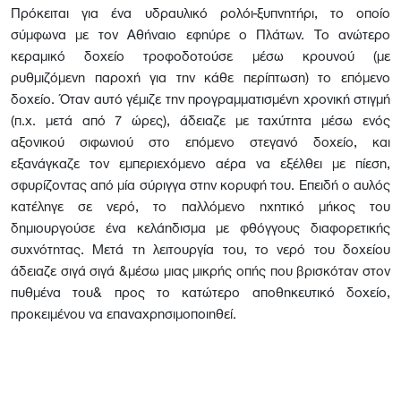
Πρόκειται για ένα υδραυλικό ρολόι-ξυπνητήρι, το οποίο
σύμφωνα με τον Αθήναιο εφηύρε ο Πλάτων. Το ανώτερο
κεραμικό δοχείο τροφοδοτούσε μέσω κρουνού (με
ρυθμιζόμενη παροχή για την κάθε περίπτωση) το επόμενο
δοχείο. Όταν αυτό γέμιζε την προγραμματισμένη χρονική στιγμή
(π.χ. μετά από 7 ώρες), άδειαζε με ταχύτητα μέσω ενός
αξονικού σιφωνιού στο επόμενο στεγανό δοχείο, και
εξανάγκαζε τον εμπεριεχόμενο αέρα να εξέλθει με πίεση,
σφυρίζοντας από μία σύριγγα στην κορυφή του. Επειδή ο αυλός
κατέληγε σε νερό, το παλλόμενο ηχητικό μήκος του
δημιουργούσε ένα κελάηδισμα με φθόγγους διαφορετικής
συχνότητας. Μετά τη λειτουργία του, το νερό του δοχείου
άδειαζε σιγά σιγά &μέσω μιας μικρής οπής που βρισκόταν στον
πυθμένα του& προς το κατώτερο αποθηκευτικό δοχείο,
προκειμένου να επαναχρησιμοποιηθεί.