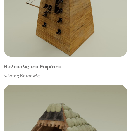
Η ελέπολις του Επιμάχου
Κώστας Κοτσανάς