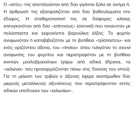
Ο «ιστός» της αποτελούνταν από δύο γιγάντια ξύλα σε σχήμα Λ.
Η άρθρωσή της εξασφαλιζόταν από δύο βαθουλώματα στο
έδαφος. Η σταθεροποίησή της σε διάφορες κλίσεις
επιτυγχανόταν από δύο «επίτονους» (σχοινιά) που τανύονταν με
πολύσπαστα και χειροκίνητα βαρούλκα έλξης. Το φορτίο
ανυψωνόταν ή καταβιβαζόταν με τη βοήθεια «τρίσπαστου» και
ενός οριζόντιου άξονα, του «πηνίου» όπου τυλιγόταν το σχοινί
ανύψωσης του φορτίου και περιστρεφόταν με τη βοήθεια
κινητών μοχλοβραχιόνων (γύρω από ειδικά έδρανα, τα
«χελώνια» που προσαρμόζονταν πάνω στις δοκούς του ιστού).
Για τη μείωση των τριβών ο άξονας έφερε εκατέρωθεν δύο
μικρούς μεταλλικούς αξονίσκους που περιστρέφονταν εντός
ειδικών υποδοχών των «χελωνίων».