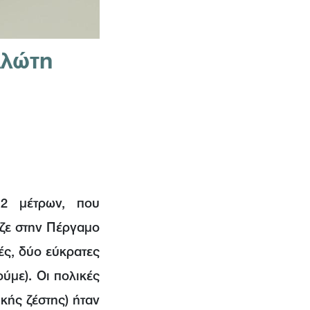
λλώτη
 2 μέτρων, που
αζε στην Πέργαμο
κές, δύο εύκρατες
ύμε). Οι πολικές
κής ζέστης) ήταν