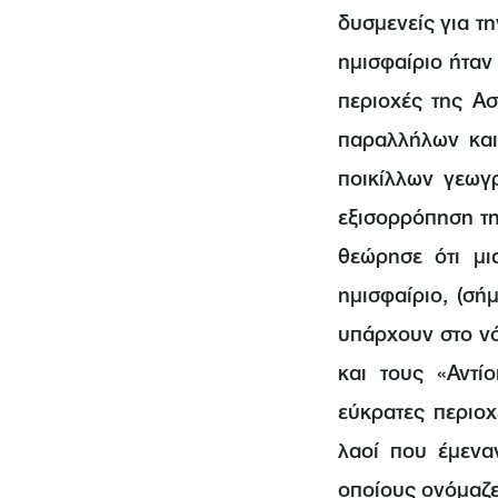
δυσμενείς για τ
ημισφαίριο ήταν 
περιοχές της Α
παραλλήλων και
ποικίλλων γεωγ
εξισορρόπηση τη
θεώρησε ότι μι
ημισφαίριο, (σή
υπάρχουν στο νότ
και τους «Αντίο
εύκρατες περιοχ
λαοί που έμενα
οποίους ονόμαζε 