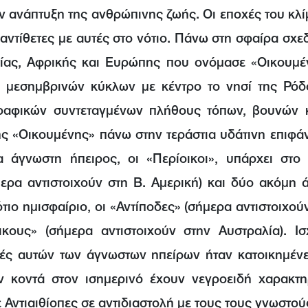
ην ανάπτυξη της ανθρώπινης ζωής. Οι εποχές του κλί
αντίθετες με αυτές στο νότιο. Πάνω στη σφαίρα σχε
σίας, Αφρικής και Ευρώπης που ονόμασε «Οικουμέ
 μεσημβρινών κύκλων με κέντρο το νησί της Ρόδ
ραφικών συντεταγμένων πλήθους τόπων, βουνών κ
ς «Οικουμένης» πάνω στην τεράστια υδάτινη επιφά
α άγνωστη ήπειρος, οι «Περίοικοι», υπάρχει στο 
μερα αντιστοιχούν στη Β. Αμερική) και δύο ακόμη 
ιο ημισφαίριο, οι «Αντίποδες» (σήμερα αντιστοιχού
ικους» (σήμερα αντιστοιχούν στην Αυστραλία). Ισ
ές αυτών των άγνωστων ηπείρων ήταν κατοικημένε
ν κοντά στον ισημερινό έχουν νεγροειδή χαρακτηρ
Αντιαιθίοπες σε αντιδιαστολή με τους τους γνωστού