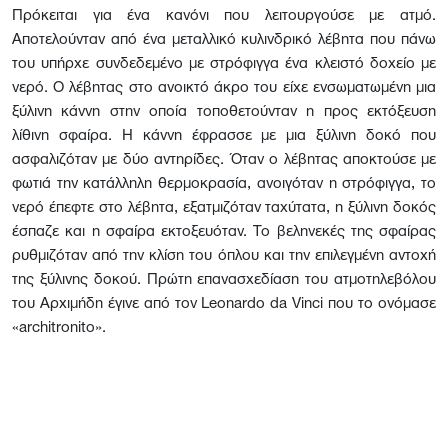
Πρόκειται για ένα κανόνι που λειτουργούσε με ατμό.
Αποτελούνταν από ένα μεταλλικό κυλινδρικό λέβητα που πάνω
του υπήρχε συνδεδεμένο με στρόφιγγα ένα κλειστό δοχείο με
νερό. Ο λέβητας στο ανοικτό άκρο του είχε ενσωματωμένη μια
ξύλινη κάννη στην οποία τοποθετούνταν η προς εκτόξευση
λίθινη σφαίρα. Η κάννη έφρασσε με μια ξύλινη δοκό που
ασφαλιζόταν με δύο αντηρίδες. Όταν ο λέβητας αποκτούσε με
φωτιά την κατάλληλη θερμοκρασία, ανοιγόταν η στρόφιγγα, το
νερό έπεφτε στο λέβητα, εξατμιζόταν ταχύτατα, η ξύλινη δοκός
έσπαζε και η σφαίρα εκτοξευόταν. Το βεληνεκές της σφαίρας
ρυθμιζόταν από την κλίση του όπλου και την επιλεγμένη αντοχή
της ξύλινης δοκού. Πρώτη επανασχεδίαση του ατμοτηλεβόλου
του Αρχιμήδη έγινε από τον Leonardo da Vinci που το ονόμασε
«architronito».