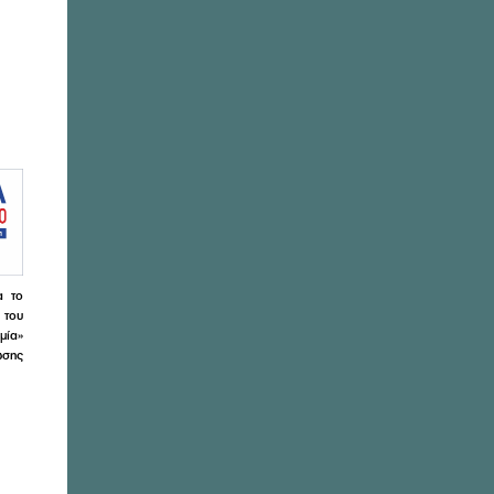
α το
 του
μία»
ωσης