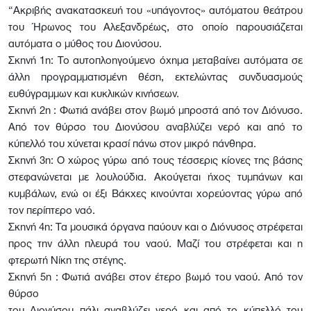
“Ακριβής ανακατασκευή του «υπάγοντος» αυτόματου θεάτρου
του Ήρωνος του Αλεξανδρέως, στο οποίο παρουσιάζεται
αυτόματα ο μύθος του Διονύσου.
Σκηνή 1η: Το αυτοπλοηγούμενο όχημα μεταβαίνει αυτόματα σε
άλλη προγραμματισμένη θέση, εκτελώντας συνδυασμούς
ευθύγραμμων και κυκλικών κινήσεων.
Σκηνή 2η : Φωτιά ανάβει στον βωμό μπροστά από τον Διόνυσο.
Από τον θύρσο του Διονύσου αναβλύζει νερό και από το
κύπελλό του χύνεται κρασί πάνω στον μικρό πάνθηρα.
Σκηνή 3η: Ο χώρος γύρω από τους τέσσερις κίονες της βάσης
στεφανώνεται με λουλούδια. Ακούγεται ήχος τυμπάνων και
κυμβάλων, ενώ οι έξι Βάκχες κινούνται χορεύοντας γύρω από
τον περίπτερο ναό.
Σκηνή 4η: Τα μουσικά όργανα παύουν και ο Διόνυσος στρέφεται
προς την άλλη πλευρά του ναού. Μαζί του στρέφεται και η
φτερωτή Νίκη της στέγης.
Σκηνή 5η : Φωτιά ανάβει στον έτερο βωμό του ναού. Από τον
θύρσο