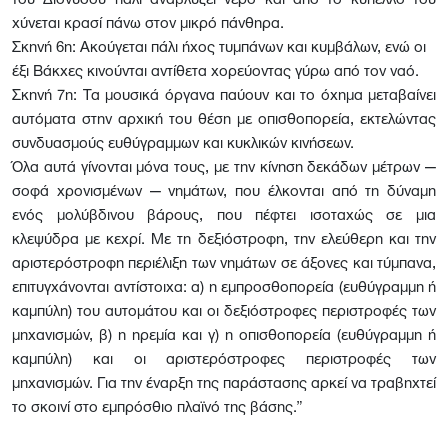
του Διονύσου πάλι αναβλύζει νερό και από το κύπελλό του
χύνεται κρασί πάνω στον μικρό πάνθηρα.
Σκηνή 6η: Ακούγεται πάλι ήχος τυμπάνων και κυμβάλων, ενώ οι
έξι Βάκχες κινούνται αντίθετα χορεύοντας γύρω από τον ναό.
Σκηνή 7η: Τα μουσικά όργανα παύουν και το όχημα μεταβαίνει
αυτόματα στην αρχική του θέση με οπισθοπορεία, εκτελώντας
συνδυασμούς ευθύγραμμων και κυκλικών κινήσεων.
Όλα αυτά γίνονται μόνα τους, με την κίνηση δεκάδων μέτρων —
σοφά χρονισμένων — νημάτων, που έλκονται από τη δύναμη
ενός μολύβδινου βάρους, που πέφτει ισοταχώς σε μια
κλεψύδρα με κεχρί. Με τη δεξιόστροφη, την ελεύθερη και την
αριστερόστροφη περιέλιξη των νημάτων σε άξονες και τύμπανα,
επιτυγχάνονται αντίστοιχα: α) η εμπροσθοπορεία (ευθύγραμμη ή
καμπύλη) του αυτομάτου και οι δεξιόστροφες περιστροφές των
μηχανισμών, β) η ηρεμία και γ) η οπισθοπορεία (ευθύγραμμη ή
καμπύλη) και οι αριστερόστροφες περιστροφές των
μηχανισμών. Για την έναρξη της παράστασης αρκεί να τραβηχτεί
το σκοινί στο εμπρόσθιο πλαϊνό της βάσης.”