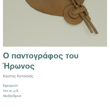
Ο παντογράφος του
Ήρωνος
Κώστας Κοτσανάς
Εφεύρεση
1ος αι. μ.Χ.
Αλεξάνδρεια